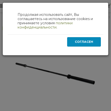
0
0
Продолжая использовать сайт, Вы
Силовые тренажеры
Гриф для штанги прямой DFC 220 см
соглашаетесь на использование cookies и
принимаете условия
политики
конфиденциальности
.
Хит
СОГЛАСЕН