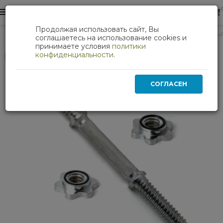
0
0
Продолжая использовать сайт, Вы
Силовые тренажеры
Гриф гантельный (хромированный)
соглашаетесь на использование cookies и
принимаете условия
политики
конфиденциальности
.
Хит
СОГЛАСЕН