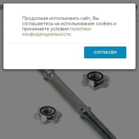
0
0
Продолжая использовать сайт, Вы
Силовые тренажеры
Гриф гантельный (хромированный)
соглашаетесь на использование cookies и
принимаете условия
политики
конфиденциальности
.
Хит
СОГЛАСЕН