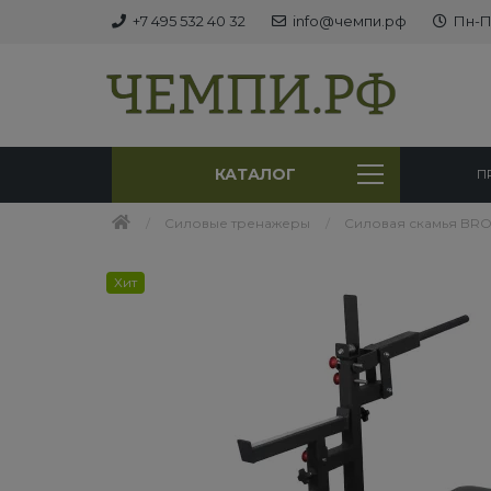
+7 495 532 40 32
info@чемпи.рф
Пн-Пт
КАТАЛОГ
П
Силовые тренажеры
Силовая скамья BRO
Хит