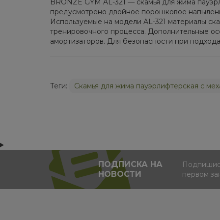
BRONZE GYM AL-321 — скамья для жима пауэрл
предусмотрено двойное порошковое напыление.
Используемые на модели AL-321 материалы ск
тренировочного процесса. Дополнительные ос
амортизаторов. Для безопасности при подхода
Теги:
Скамья для жима пауэрлифтерская с м
ПОДПИСКА НА
Подпишись
НОВОСТИ
первом за