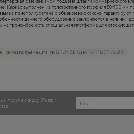
ифтерская с механизмом подъёма штанги коммерческого клас
 Каркас выполнен из толстостенного профиля 50*100 мм пр
амьи из пенополиуретана с обивкой из экокожи гарантируют
обенности данного оборудование заключаются в наличии до
х на тренажёре есть специальная платформа для страхующег
еханизмом подъёма штанги BRONZE GYM PARTNER AL-321
 и получи скидку 3% при
казе