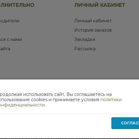
ЛНИТЕЛЬНО
ЛИЧНЫЙ КАБИНЕТ
одители
Личный кабинет
История заказов
ься с нами
Закладки
сайта
Рассылка
родолжая использовать сайт, Вы соглашаетесь на
МЫ В СОЦИАЛЬНЫХ СЕТЯХ
спользование cookies и принимаете условия
политики
онфиденциальности
.
СОГЛАС
Работает на
ocStore
Чемпи - интернет магазин спортивного оборудования! © 2026