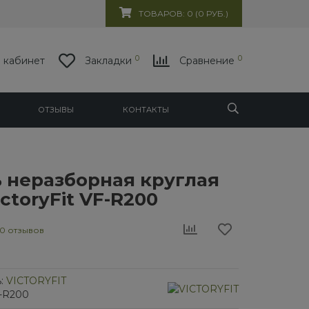
ТОВАРОВ: 0 (0 РУБ.)
0
0
 кабинет
Закладки
Сравнение
ОТЗЫВЫ
КОНТАКТЫ
 неразборная круглая
ictoryFit VF-R200
0 отзывов
:
VICTORYFIT
F-R200