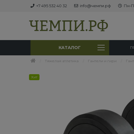
+7 495 532 40 32
info@чемпи.рф
Пн-Пт
КАТАЛОГ
П
Тяжелая атлетика
Гантели и гири
Гант
Хит