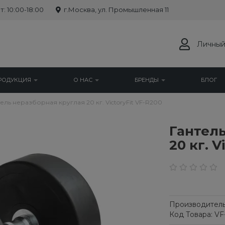
: 10:00-18:00
г.Москва, ул. Промышленная 11
Личный
РОДУКЦИЯ
О НАС
БРЕНДЫ
БЛОГ
ель неразборная круглая 20 кг. VictoryFit VF-R200
Гантель
20 кг. V
Производитель
Код Товара: V