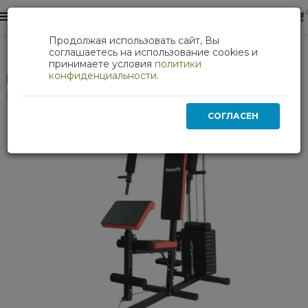
0
0
Продолжая использовать сайт, Вы
Силовые тренажеры
Мультистанции и кроссоверы
соглашаетесь на использование cookies и
принимаете условия
политики
конфиденциальности
.
Скидка 10 %
Хит
СОГЛАСЕН