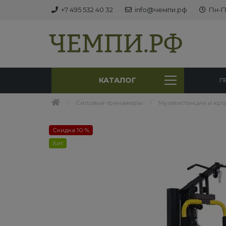
+7 495 532 40 32
info@чемпи.рф
Пн-Пт
КАТАЛОГ
П
Силовые тренажеры
Мультистанции и кр
Скидка 10 %
Хит