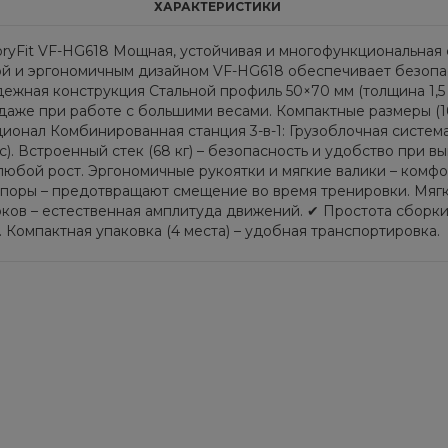
ХАРАКТЕРИСТИКИ
ryFit VF-HG618 Мощная, устойчивая и многофункциональная
ой и эргономичным дизайном VF-HG618 обеспечивает безопас
жная конструкция Стальной профиль 50×70 мм (толщина 1,5 
ть даже при работе с большими весами. Компактные размеры (
ионал Комбинированная станция 3-в-1: Грузоблочная система
есс). Встроенный стек (68 кг) – безопасность и удобство при
юбой рост. Эргономичные рукоятки и мягкие валики – комфор
поры – предотвращают смещение во время тренировки. Мягк
ков – естественная амплитуда движений. ✔ Простота сборки
 Компактная упаковка (4 места) – удобная транспортировка.