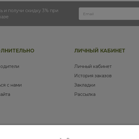
 и получи скидку 3% при
казе
ЛНИТЕЛЬНО
ЛИЧНЫЙ КАБИНЕТ
одители
Личный кабинет
История заказов
ься с нами
Закладки
сайта
Рассылка