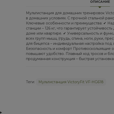
ОПИСАНИЕ
Мультистанция для домашних тренировок Victo
в домашних условиях. С прочной стальной рам
Ключевые особенности и преимущества: ✔ Наде
станции – 126 кг, что гарантирует устойчивос
доме или квартире. ✔ Универсальность и функц
всех групп мышц (грудь, спина, ноги, руки, пр
для бицепса – индивидуальная настройка под л
Безопасность и комфорт Противоскользящие о
повышают удобство. Плавный ход тросов и бло
продуманная конструкция – быстрая установка.
Теги:
Мультистанция VictoryFit VF-HG618