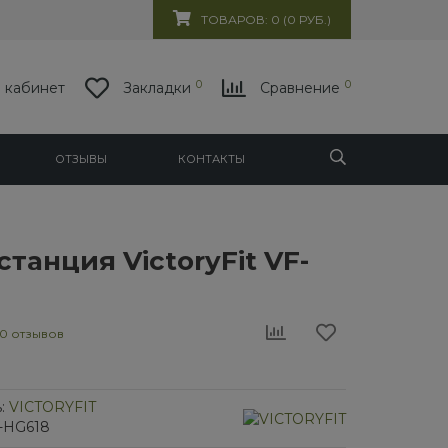
ТОВАРОВ: 0 (0 РУБ.)
0
0
 кабинет
Закладки
Сравнение
ОТЗЫВЫ
КОНТАКТЫ
танция VictoryFit VF-
0 отзывов
:
VICTORYFIT
F-HG618