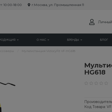
: 10:00-18:00
г.Москва, ул. Промышленная 11
Личный
РОДУКЦИЯ
О НАС
БРЕНДЫ
БЛОГ
оссоверы
Мультистанция VictoryFit VF-HG618
Мультис
HG618
Производитель
Код Товара: V