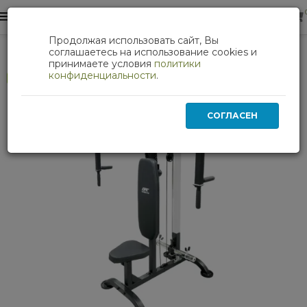
0
0
Продолжая использовать сайт, Вы
Силовые тренажеры
Мультистанции и кроссоверы
соглашаетесь на использование cookies и
принимаете условия
политики
конфиденциальности
.
Хит
СОГЛАСЕН