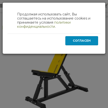
0
0
Продолжая использовать сайт, Вы
Силовые тренажеры
Скамья силовая универсальная D
соглашаетесь на использование cookies и
принимаете условия
политики
конфиденциальности
.
Хит
СОГЛАСЕН