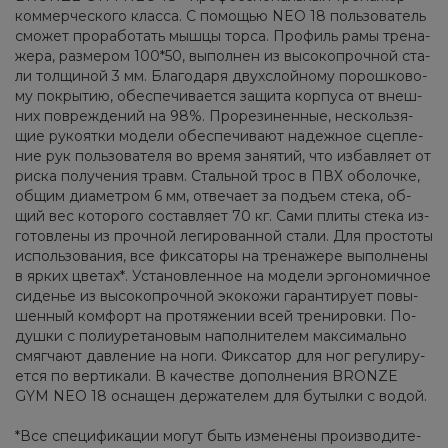
ком­мер­че­ско­го клас­са. C по­мо­щью NEO 18 поль­зо­ва­тель
смо­жет про­ра­бо­тать мыш­цы тор­са. Про­филь рамы тре­на­
же­ра, раз­ме­ром 100*50, вы­пол­нен из вы­со­ко­проч­ной ста­
ли тол­щи­ной 3 мм. Бла­го­да­ря двух­слой­но­му по­рош­ко­во­
му по­кры­тию, обес­пе­чи­ва­ет­ся за­щи­та кор­пу­са от внеш­
них по­вре­жде­ний на 98%. Про­ре­зи­нен­ные, несколь­зя­
щие ру­ко­ят­ки мо­де­ли обес­пе­чи­ва­ют на­деж­ное сцеп­ле­
ние рук поль­зо­ва­те­ля во вре­мя за­ня­тий, что из­бав­ля­ет от
рис­ка по­лу­че­ния травм. Сталь­ной трос в ПВХ обо­лоч­ке,
об­щим диа­мет­ром 6 мм, от­ве­ча­ет за подъ­ем сте­ка, об­
щий вес ко­то­ро­го со­став­ля­ет 70 кг. Сами пли­ты сте­ка из­
го­тов­ле­ны из проч­ной ле­ги­ро­ван­ной ста­ли. Для про­сто­ты
ис­поль­зо­ва­ния, все фик­са­то­ры на тре­на­же­ре вы­пол­не­ны
в яр­ких цве­тах*. Уста­нов­лен­ное на мо­де­ли эр­го­но­мич­ное
си­де­нье из вы­со­ко­проч­ной эко­ко­жи га­ран­ти­ру­ет по­вы­
шен­ный ком­форт на про­тя­же­нии всей тре­ни­ров­ки. По­
душ­ки с по­ли­уре­та­но­вым на­пол­ни­те­лем мак­си­маль­но
смяг­ча­ют дав­ле­ние на ноги. Фик­са­тор для ног ре­гу­ли­ру­
ет­ся по вер­ти­ка­ли. В ка­че­стве до­пол­не­ния BRONZE
GYM NEO 18 осна­щен дер­жа­те­лем для бу­тыл­ки с во­дой.
*Все спе­ци­фи­ка­ции мо­гут быть из­ме­не­ны про­из­во­ди­те­