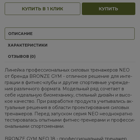
КУПИТЬ В 1 КЛИК
КУПИТЬ
ОПИСАНИЕ
ХАРАКТЕРИСТИКИ
ОТЗЫВОВ (0)
Ли­ней­ка про­фес­си­о­наль­ных си­ло­вых тре­на­же­ров NEO
от брен­да BRONZE GYM - от­лич­ное ре­ше­ние для ин­те­
гра­ции в фит­нес-клу­бы и дру­гие спор­тив­ные учре­жде­
ния раз­лич­но­го фор­ма­та. Мо­дель­ный ряд со­че­та­ет в
себе иде­аль­ную био­ме­ха­ни­ку, стиль­ный ди­зайн и вы­со­
кое ка­че­ство. При раз­ра­бот­ке про­дук­та учи­ты­ва­лись ак­
ту­аль­ные ре­ше­ния в об­ла­сти про­ек­ти­ро­ва­ния си­ло­вых
тре­на­же­ров. Пе­ред за­пус­ком се­рия NEO неод­но­крат­но
те­сти­ро­ва­лась опыт­ны­ми фит­нес-тре­не­ра­ми и про­фес­си­
о­наль­ны­ми спортс­ме­на­ми.
BRONZE GYM NEO 18 - про­фес­си­о­наль­ный тре­на­жер