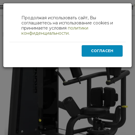
0
0
Продолжая использовать сайт, Вы
Торс-машина профессиональная BRONZE GYM NEO 18
соглашаетесь на использование cookies и
принимаете условия
политики
конфиденциальности
.
Нет в наличии
СОГЛАСЕН