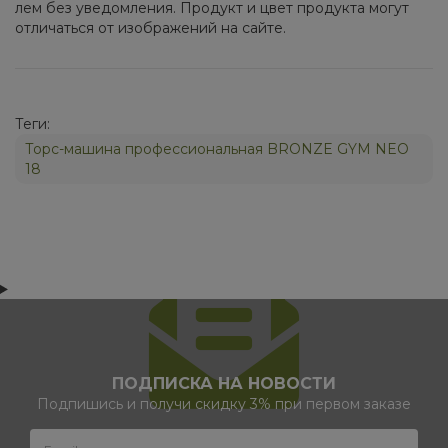
лем без уве­дом­ле­ния. Про­дукт и цвет про­дук­та мо­гут
от­ли­чать­ся от изоб­ра­же­ний на сай­те.
Теги:
Торс-машина профессиональная BRONZE GYM NEO
18
ПОДПИСКА НА НОВОСТИ
Подпишись и получи скидку 3% при первом заказе