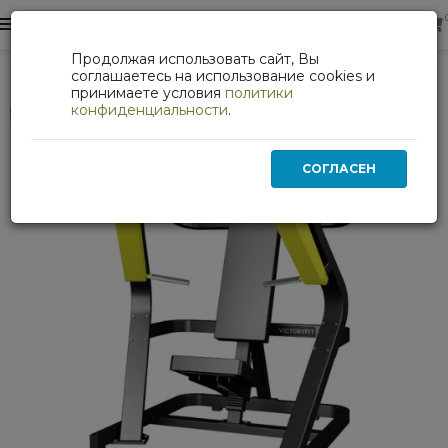
0
0
Продолжая использовать сайт, Вы
Жим от груди VictoryFit GYM-P1801
соглашаетесь на использование cookies и
принимаете условия
политики
конфиденциальности
.
Хит
СОГЛАСЕН