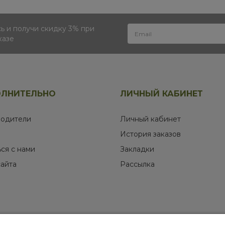
 и получи скидку 3% при
казе
ЛНИТЕЛЬНО
ЛИЧНЫЙ КАБИНЕТ
одители
Личный кабинет
История заказов
ься с нами
Закладки
сайта
Рассылка