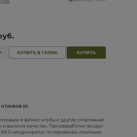
EO06
руб.
+
КУПИТЬ В 1 КЛИК
КУПИТЬ
ОТЗЫВОВ (0)
е­гра­ции в фит­нес-клу­бы и дру­гие спор­тив­ные
 и вы­со­кое ка­че­ство. При раз­ра­бот­ке про­дук­
ия NEO неод­но­крат­но те­сти­ро­ва­лась опыт­ны­ми