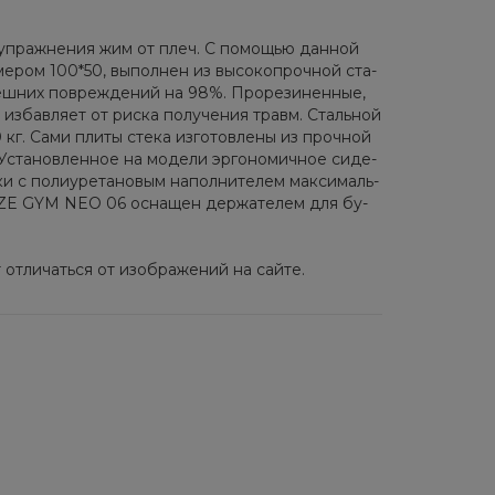
 упраж­не­ния жим от плеч. C по­мо­щью дан­ной
ме­ром 100*50, вы­пол­нен из вы­со­ко­проч­ной ста­
внеш­них по­вре­жде­ний на 98%. Про­ре­зи­нен­ные,
 из­бав­ля­ет от рис­ка по­лу­че­ния травм. Сталь­ной
 кг. Сами пли­ты сте­ка из­го­тов­ле­ны из проч­ной
 Уста­нов­лен­ное на мо­де­ли эр­го­но­мич­ное си­де­
 с по­ли­уре­та­но­вым на­пол­ни­те­лем мак­си­маль­
 BRONZE GYM NEO 06 осна­щен дер­жа­те­лем для бу­
от­ли­чать­ся от изоб­ра­же­ний на сай­те.