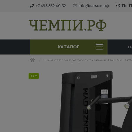
+7 495 532 40 32
info@чемпи.рф
Пн-Пт
КАТАЛОГ
П
Жим от плеч профессиональный BRONZE GYM
Хит