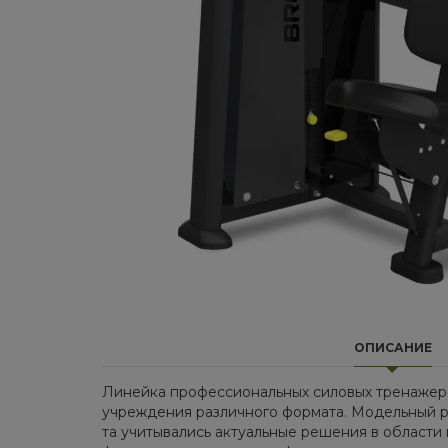
ОПИСАНИЕ
Ли­ней­ка про­фес­си­о­наль­ных си­ло­вых тре­на­
учре­жде­ния раз­лич­но­го фор­ма­та. Мо­дель­ный р
та учи­ты­ва­лись ак­ту­аль­ные ре­ше­ния в об­ла­ст