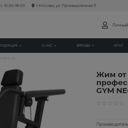
: 10:00-18:00
г.Москва, ул. Промышленная 11
Личный
РОДУКЦИЯ
О НАС
БРЕНДЫ
БЛОГ
 NEO 06
Жим от
профес
GYM NE
Производитель