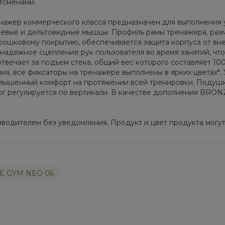
с­ме­на­ми.
жер ком­мер­че­ско­го клас­са пред­на­зна­чен для вы­пол­не­ния
­че­вые и дель­то­вид­ные мыш­цы. Про­филь рамы тре­на­же­ра, раз­
­рош­ко­во­му по­кры­тию, обес­пе­чи­ва­ет­ся за­щи­та кор­пу­са от 
 на­деж­ное сцеп­ле­ние рук поль­зо­ва­те­ля во вре­мя за­ня­тий, что
е­ча­ет за подъ­ем сте­ка, об­щий вес ко­то­ро­го со­став­ля­ет 100
­ния, все фик­са­то­ры на тре­на­же­ре вы­пол­не­ны в яр­ких цве­тах*.
о­вы­шен­ный ком­форт на про­тя­же­нии всей тре­ни­ров­ки. По­душ­ки
ог ре­гу­ли­ру­ет­ся по вер­ти­ка­ли. В ка­че­стве до­пол­не­ния
­во­ди­те­лем без уве­дом­ле­ния. Про­дукт и цвет про­дук­та мо­гут 
ZE GYM NEO 06