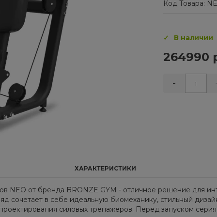
Код Товара: N
В наличии
264990 
-
ХАРАКТЕРИСТИКИ
же­ров NEO от брен­да BRONZE GYM - от­лич­ное ре­ше­ние для ин­т
яд со­че­та­ет в себе иде­аль­ную био­ме­ха­ни­ку, стиль­ный ди­зайн
и про­ек­ти­ро­ва­ния си­ло­вых тре­на­же­ров. Пе­ред за­пус­ком се­р