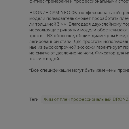
фит­нес-тре­не­ра­ми и про­фес­си­о­наль­ны­ми спорт
BRONZE GYM NEO 06- про­фес­си­о­наль­ный тре­на­
мо­де­ли поль­зо­ва­тель смо­жет про­ра­бо­тать пле
ли тол­щи­ной 3 мм. Бла­го­да­ря двух­слой­но­му по
несколь­зя­щие ру­ко­ят­ки мо­де­ли обес­пе­чи­ва­ют
трос в ПВХ обо­лоч­ке, об­щим диа­мет­ром 6 мм, от­в
ле­ги­ро­ван­ной ста­ли. Для про­сто­ты ис­поль­зо­ва
нье из вы­со­ко­проч­ной эко­ко­жи га­ран­ти­ру­ет п
но смяг­ча­ют дав­ле­ние на ноги. Фик­са­тор для н
тыл­ки с во­дой.
*Все спе­ци­фи­ка­ции мо­гут быть из­ме­не­ны про­из
Теги:
Жим от плеч профессиональный BRON