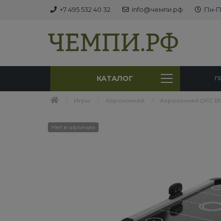
+7 495 532 40 32
info@чемпи.рф
Пн-Пт
КАТАЛОГ
П
Игры
Аэрохоккей
Аэрохоккей DFC B
Нет в наличии