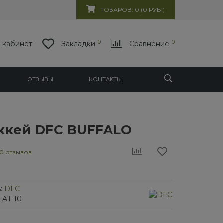
ТОВАРОВ: 0 (0 РУБ.)
0
0
 кабинет
Закладки
Сравнение
ОТЗЫВЫ
КОНТАКТЫ
ккей DFC BUFFALO
0 отзывов
:
DFC
-AT-10