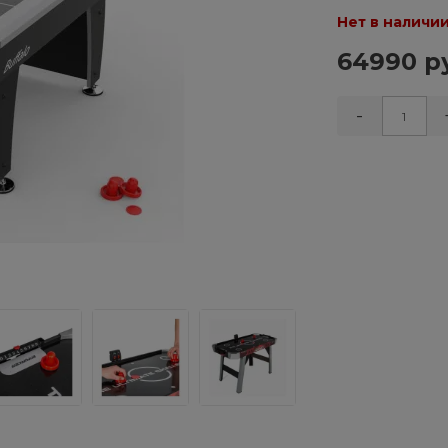
Нет в наличи
64990 р
-