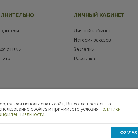
ЛНИТЕЛЬНО
ЛИЧНЫЙ КАБИНЕТ
одители
Личный кабинет
История заказов
ься с нами
Закладки
сайта
Рассылка
родолжая использовать сайт, Вы соглашаетесь на
МЫ В СОЦИАЛЬНЫХ СЕТЯХ
спользование cookies и принимаете условия
политики
онфиденциальности
.
СОГЛАС