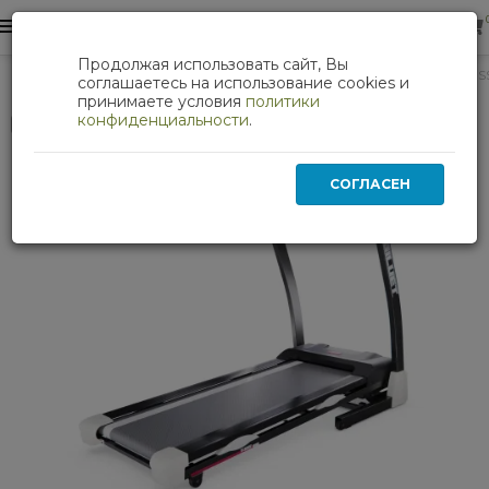
0
0
Продолжая использовать сайт, Вы
Кардиотренажеры
Беговая дорожка DFC SILUET FITNESS
соглашаетесь на использование cookies и
принимаете условия
политики
конфиденциальности
.
Нет в наличии
СОГЛАСЕН