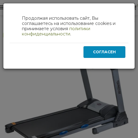
0
0
Продолжая использовать сайт, Вы
Кардиотренажеры
Беговая дорожка VictoryFit VF-3505
соглашаетесь на использование cookies и
принимаете условия
политики
конфиденциальности
.
Хит
СОГЛАСЕН