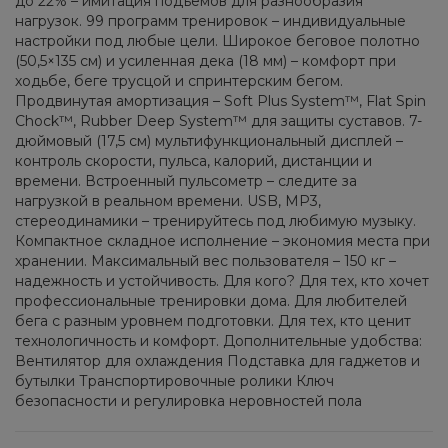
до 22% – имитация подъемов для разнообразия
нагрузок. 99 программ тренировок – индивидуальные
настройки под любые цели. Широкое беговое полотно
(50,5×135 см) и усиленная дека (18 мм) – комфорт при
ходьбе, беге трусцой и спринтерским бегом.
Продвинутая амортизация – Soft Plus System™, Flat Spin
Chock™, Rubber Deep System™ для защиты суставов. 7-
дюймовый (17,5 см) мультифункциональный дисплей –
контроль скорости, пульса, калорий, дистанции и
времени. Встроенный пульсометр – следите за
нагрузкой в реальном времени. USB, MP3,
стереодинамики – тренируйтесь под любимую музыку.
Компактное складное исполнение – экономия места при
хранении. Максимальный вес пользователя – 150 кг –
надежность и устойчивость. Для кого? Для тех, кто хочет
профессиональные тренировки дома. Для любителей
бега с разным уровнем подготовки. Для тех, кто ценит
технологичность и комфорт. Дополнительные удобства:
Вентилятор для охлаждения Подставка для гаджетов и
бутылки Транспортировочные ролики Ключ
безопасности и регулировка неровностей пола