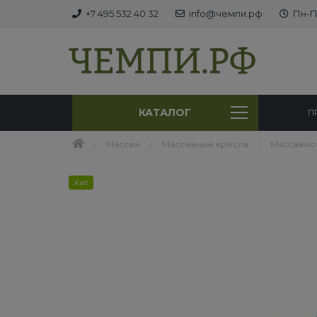
+7 495 532 40 32
info@чемпи.рф
Пн-Пт
КАТАЛОГ
П
Массаж
Массажные кресла
Массажное
Хит