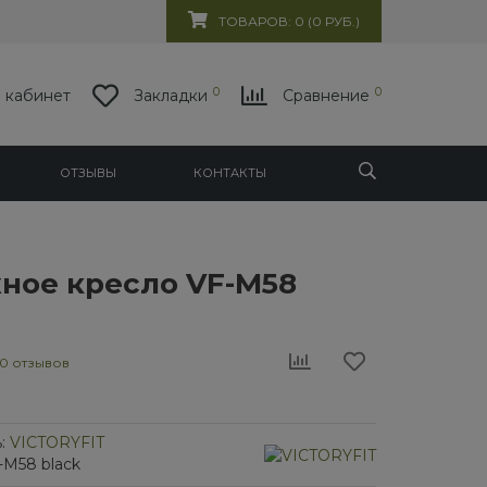
ТОВАРОВ: 0 (0 РУБ.)
0
0
 кабинет
Закладки
Сравнение
ОТЗЫВЫ
КОНТАКТЫ
ное кресло VF-M58
0 отзывов
:
VICTORYFIT
-M58 black