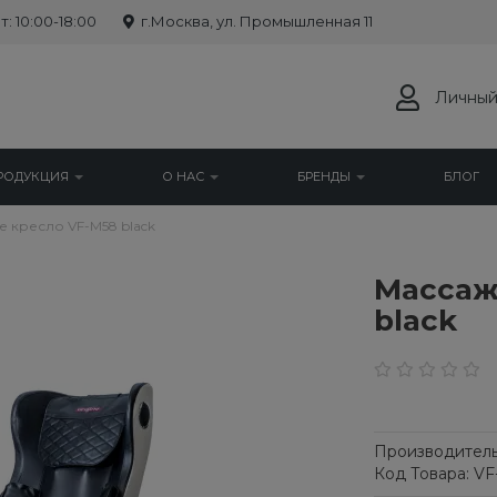
: 10:00-18:00
г.Москва, ул. Промышленная 11
Личный
РОДУКЦИЯ
О НАС
БРЕНДЫ
БЛОГ
 кресло VF-M58 black
Массаж
black
Производитель
Код Товара: VF