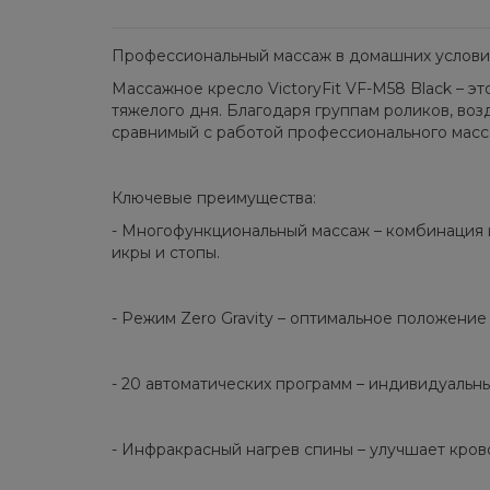
Профессиональный массаж в домашних условия
Массажное кресло VictoryFit VF-M58 Black – 
тяжелого дня. Благодаря группам роликов, во
сравнимый с работой профессионального масс
Ключевые преимущества:
- Многофункциональный массаж – комбинация ш
икры и стопы.
- Режим Zero Gravity – оптимальное положение
- 20 автоматических программ – индивидуальны
- Инфракрасный нагрев спины – улучшает кро