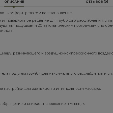
ОПИСАНИЕ
ОТЗЫВОВ (0)
х – комфорт, релакс и восстановление
это инновационное решение для глубокого расслабления, сня
здушным подушкам и 20 автоматическим программам оно обе
ажиста.
иацу, разминающего и воздушно-компрессионного воздейств
 тела под углом 35-40° для максимального расслабления и сн
е настройки для разных зон и интенсивности массажа.
вообращение и снимает напряжение в мышцах.