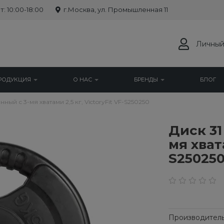
: 10:00-18:00
г.Москва, ул. Промышленная 11
Личный
РОДУКЦИЯ
О НАС
БРЕНДЫ
БЛОГ
ый с 3-мя хватами 2,5 кг, VictoryFit VF-S250250
Диск 31
мя хвата
S25025
Производитель