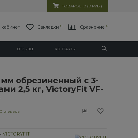
ТОВАРОВ: 0 (0 РУБ.)
0
0
 кабинет
Закладки
Сравнение
ОТЗЫВЫ
КОНТАКТЫ
 мм обрезиненный с 3-
ми 2,5 кг, VictoryFit VF-
0
0 отзывов
:
VICTORYFIT