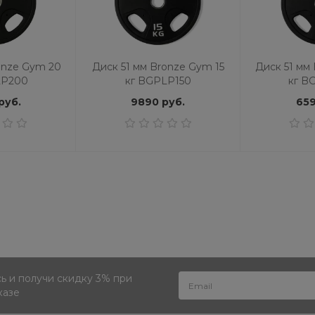
onze Gym 20
Диск 51 мм Bronze Gym 15
Диск 51 мм
LP200
кг BGPLP150
кг B
руб.
9890 руб.
659
 и получи скидку 3% при
казе