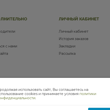
ЛНИТЕЛЬНО
ЛИЧНЫЙ КАБИНЕТ
одители
Личный кабинет
История заказов
ься с нами
Закладки
сайта
Рассылка
родолжая использовать сайт, Вы соглашаетесь на
МЫ В СОЦИАЛЬНЫХ СЕТЯХ
спользование cookies и принимаете условия
политики
онфиденциальности
.