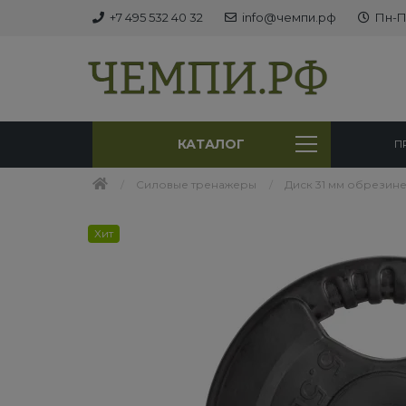
+7 495 532 40 32
info@чемпи.рф
Пн-Пт
КАТАЛОГ
П
Силовые тренажеры
Диск 31 мм обрезиненн
Хит