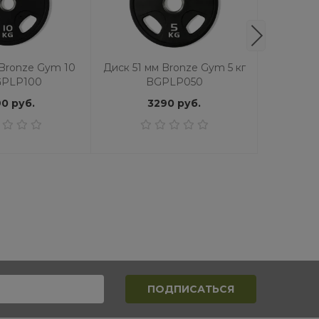
 Bronze Gym 10
Диск 51 мм Bronze Gym 5 кг
Диск 51 
GPLP100
BGPLP050
кг
0 руб.
3290 руб.