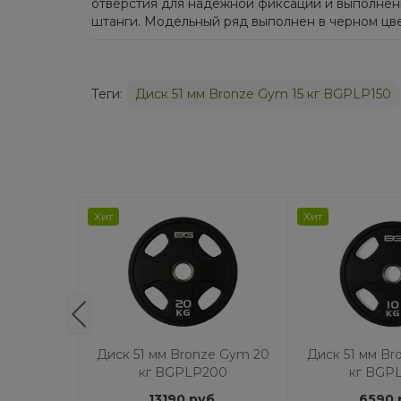
отверстия для надежной фиксации и выполнени
штанги. Модельный ряд выполнен в черном цв
Теги:
Диск 51 мм Bronze Gym 15 кг BGPLP150
Хит
Хит
ze Gym 25
Диск 51 мм Bronze Gym 20
Диск 51 мм Br
250
кг BGPLP200
кг BGP
б.
13190 руб.
6590 