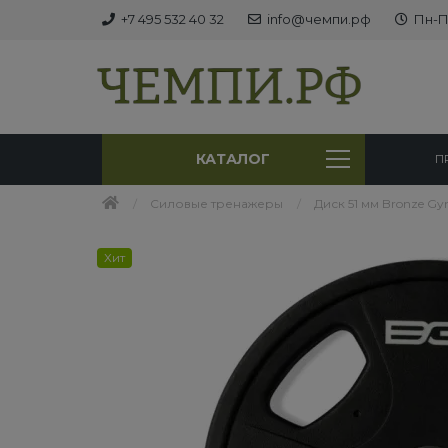
+7 495 532 40 32
info@чемпи.рф
Пн-Пт
КАТАЛОГ
П
Силовые тренажеры
Диск 51 мм Bronze Gy
Хит