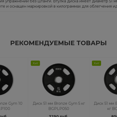
я упражнений без штанги. Втулка диска имеет диаметр 51 м
ете и оснащен маркировкой в килограммах для облегчения и
РЕКОМЕНДУЕМЫЕ ТОВАРЫ
Хит
Хит
onze Gym 10
Диск 51 мм Bronze Gym 5 кг
Диск 51 мм 
LP100
BGPLP050
кг B
руб.
3290 руб.
85