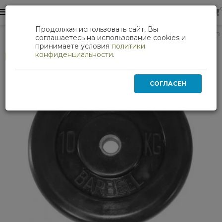
0
0
Продолжая использовать сайт, Вы
Силовые тренажеры
Диск обрезиненный BARBELL MB (ме
соглашаетесь на использование cookies и
принимаете условия
политики
конфиденциальности
.
Хит
СОГЛАСЕН