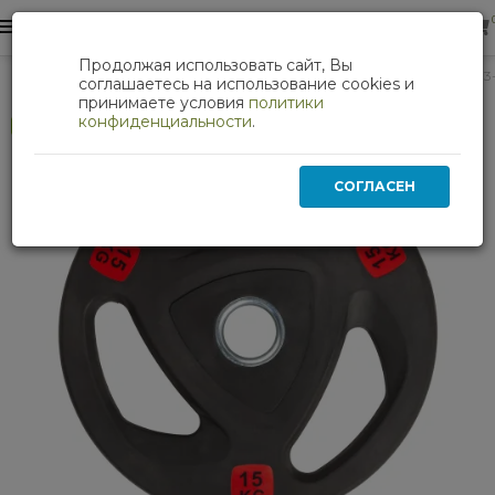
0
0
Продолжая использовать сайт, Вы
Силовые тренажеры
Диск 51 мм NEO обрезиненный с 3-мя 
соглашаетесь на использование cookies и
принимаете условия
политики
конфиденциальности
.
Хит
СОГЛАСЕН