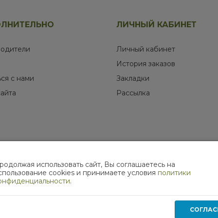
ЛНИТЕЛЬНО
ЛИЧНЫЙ КАБИНЕТ
одители
Личный кабинет
История заказов
ься с нами
Закладки
сайта
Рассылка
родолжая использовать сайт, Вы соглашаетесь на
МЫ В СОЦИАЛЬНЫХ СЕТЯХ
спользование cookies и принимаете условия
политики
онфиденциальности
.
СОГЛАС