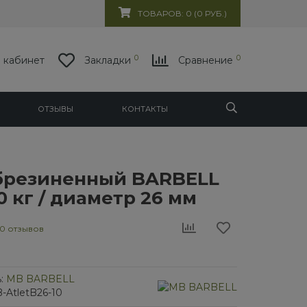
ТОВАРОВ: 0 (0 РУБ.)
0
0
 кабинет
Закладки
Сравнение
ОТЗЫВЫ
КОНТАКТЫ
брезиненный BARBELL
0 кг / диаметр 26 мм
0 отзывов
:
MB BARBELL
-AtletB26-10