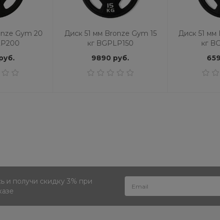
onze Gym 20
Диск 51 мм Bronze Gym 15
Диск 51 мм
LP200
кг BGPLP150
кг B
руб.
9890 руб.
659
 и получи скидку 3% при
казе