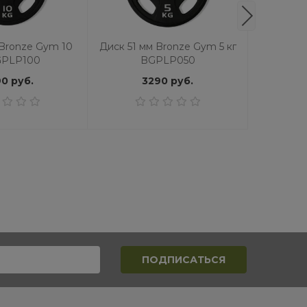
 Bronze Gym 10
Диск 51 мм Bronze Gym 5 кг
Диск 51 
GPLP100
BGPLP050
кг
0 руб.
3290 руб.