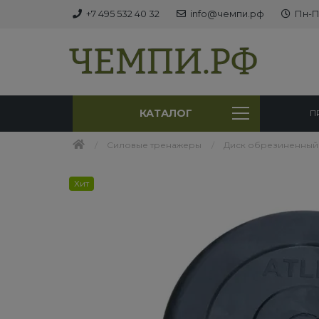
+7 495 532 40 32
info@чемпи.рф
Пн-Пт
КАТАЛОГ
П
Силовые тренажеры
Диск обрезиненный B
Хит