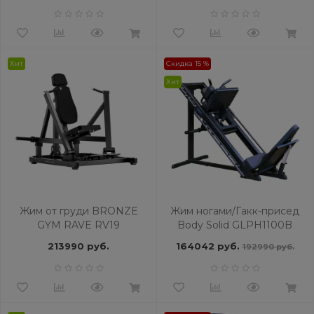
Хит
Скидка 15 %
Хит
Жим от груди BRONZE
Жим ногами/Гакк-присед
GYM RAVE RV19
Body Solid GLPH1100B
черный
213990 руб.
164042 руб.
192990 руб.