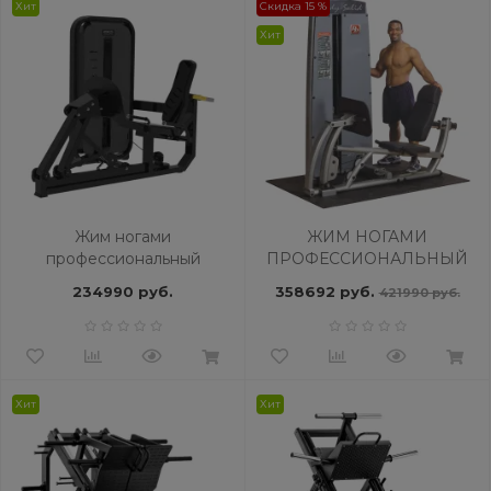
Хит
Скидка 15 %
Хит
Жим ногами
ЖИМ НОГАМИ
профессиональный
ПРОФЕССИОНАЛЬНЫЙ
BRONZE GYM MIGHT 03
BODY SOLID PRO-DUAL
234990 руб.
358692 руб.
421990 руб.
DCLP-SF
Хит
Хит