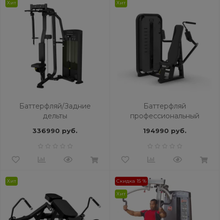
Хит
Хит
Баттерфляй/Задние
Баттерфляй
дельты
професcиональный
профессиональный
BRONZE GYM MIGHT 04
336990 руб.
194990 руб.
BRONZE GYM BLANC 07
Хит
Скидка 15 %
Хит