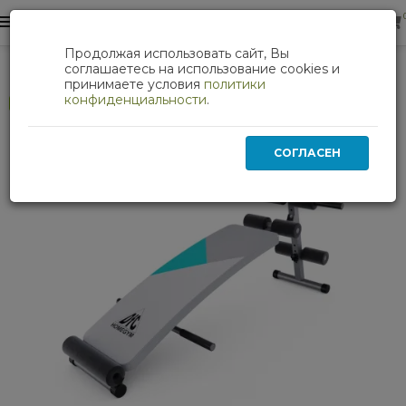
0
0
Продолжая использовать сайт, Вы
Силовые тренажеры
Скамья для пресса DFC DB127
соглашаетесь на использование cookies и
принимаете условия
политики
конфиденциальности
.
Хит
СОГЛАСЕН