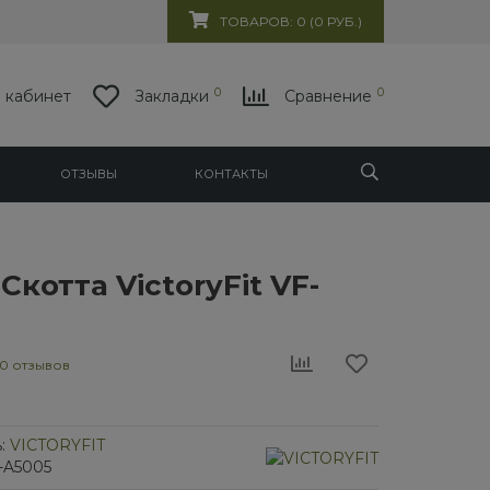
ТОВАРОВ: 0 (0 РУБ.)
0
0
 кабинет
Закладки
Сравнение
ОТЗЫВЫ
КОНТАКТЫ
Скотта VictoryFit VF-
0 отзывов
:
VICTORYFIT
-A5005