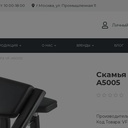
: 10:00-18:00
г.Москва, ул. Промышленная 11
Личный
РОДУКЦИЯ
О НАС
БРЕНДЫ
БЛОГ
Fit VF-A5005
Скамья 
A5005
Производитель
Код Товара: VF