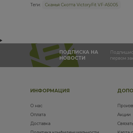
Теги:
Скамья Скотта VictoryFit VF-A5005
ПОДПИСКА НА
Подпишись
НОВОСТИ
первом за
ИНФОРМАЦИЯ
ДОПО
О нас
Произв
Оплата
Акции
Доставка
Связат
Политика конфиденциальности
Карта 