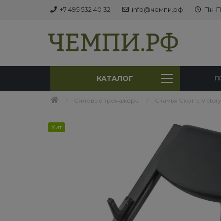
+7 495 532 40 32
info@чемпи.рф
Пн-Пт
КАТАЛОГ
П
Силовые тренажеры
Скамья Скотта Victory
Хит