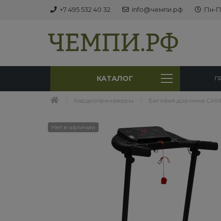
+7 495 532 40 32
info@чемпи.рф
Пн-Пт
КАТАЛОГ
П
Кардиотренажеры
Беговая дорожка CARB
Нет в наличии