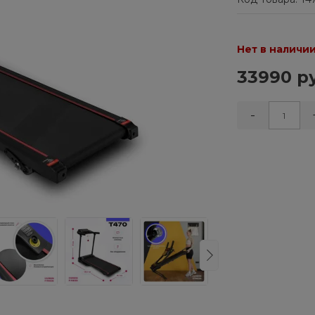
Нет в наличи
33990 р
-