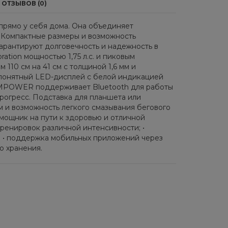
ОТЗЫВОВ (0)
рямо у себя дома. Она объединяет
. Компактные размеры и возможность
арантируют долговечность и надежность в
ation мощностью 1,75 л.с. и пиковым
 110 см на 41 см с толщиной 1,6 мм и
 понятный LED-дисплей с белой индикацией
 EMPOWER поддерживает Bluetooth для работы
рогресс. Подставка для планшета или
м и возможность легкого смазывания бегового
ощник на пути к здоровью и отличной
ренировок различной интенсивности; •
; • поддержка мобильных приложений через
о хранения.