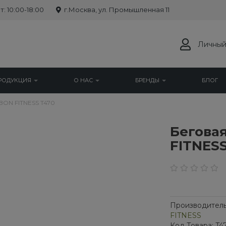
: 10:00-18:00
г.Москва, ул. Промышленная 11
Личный
РОДУКЦИЯ
О НАС
БРЕНДЫ
БЛОГ
ON FITNESS T470
Бегова
FITNESS
Производитель
FITNESS
Код Товара: T4