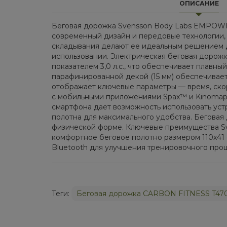
ОПИСАНИЕ
Беговая дорожка Svensson Body Labs EMPOWE
современный дизайн и передовые технологии, 
складывания делают ее идеальным решением д
использовании. Электрическая беговая дорожка
показателем 3,0 л.с., что обеспечивает плавный
парафинированной декой (15 мм) обеспечивае
отображает ключевые параметры — время, ск
с мобильными приложениями Spax™ и Kinomap™
смартфона дает возможность использовать уст
полотна для максимального удобства. Бегова
физической форме. Ключевые преимущества Sve
комфортное беговое полотно размером 110х41 
Bluetooth для улучшения тренировочного проц
Теги:
Беговая дорожка CARBON FITNESS T47