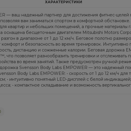
ХАРАКТЕРИСТИКИ
R — ваш надежный партнер для достижения фитнес-целей п
позволяя вам заниматься спортом в комфортной обстановке
ля квартир и небольших помещений, а прочные материалы г
 оснащена бесщеточным двигателем Mitsubishi Motors Corpor
 разгон в диапазоне от 1 до 12 км/ч. Беговое полотно размером
т комфорт и безопасность во время тренировок. Интуитивно
орость, дистанцию и сожженные калории. Беговая дорожка
, что позволяет разнообразить тренировки и отслеживать п
ройства во время занятий. Также предусмотрен ручной режи
я дорожка Svensson Body Labs EMPOWER — это надежный пом
nsson Body Labs EMPOWER: • скорость от 1 до 12 км/ч для т
см; • интуитивно понятный LED-дисплей с белой индикацией
есса; • компактное складывание и возможность вертикальног
0