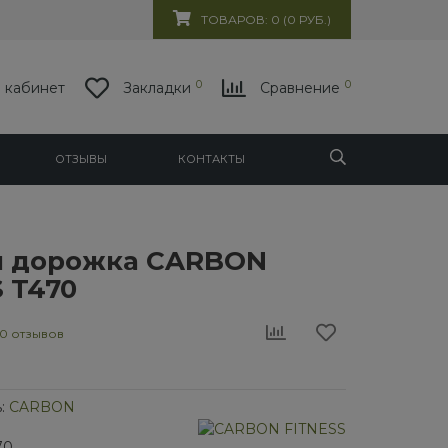
ТОВАРОВ: 0 (0 РУБ.)
0
0
 кабинет
Закладки
Сравнение
ОТЗЫВЫ
КОНТАКТЫ
я дорожка CARBON
 T470
0 отзывов
:
CARBON
70