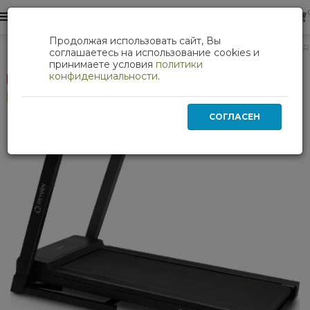
0
0
Продолжая использовать сайт, Вы
Кардиотренажеры
Беговая дорожка OXYGEN FITNESS 
соглашаетесь на использование cookies и
принимаете условия
политики
конфиденциальности
.
Скидка 27 %
Хит
СОГЛАСЕН