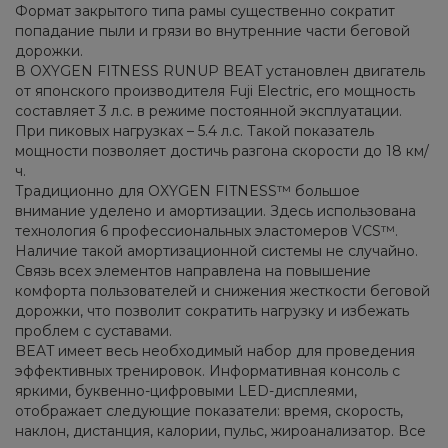
Формат закрытого типа рамы существенно сократит
попадание пыли и грязи во внутренние части беговой
дорожки.
В OXYGEN FITNESS RUNUP BEAT установлен двигатель
от японского производителя Fuji Electric, его мощность
составляет 3 л.с. в режиме постоянной эксплуатации.
При пиковых нагрузках – 5.4 л.с. Такой показатель
мощности позволяет достичь разгона скорости до 18 км/
ч.
Традиционно для OXYGEN FITNESS™ большое
внимание уделено и амортизации. Здесь использована
технология 6 профессиональных эластомеров VCS™.
Наличие такой амортизационной системы не случайно.
Связь всех элементов направлена на повышение
комфорта пользователей и снижения жесткости беговой
дорожки, что позволит сократить нагрузку и избежать
проблем с суставами.
BEAT имеет весь необходимый набор для проведения
эффективных тренировок. Информативная консоль с
яркими, буквенно-цифровыми LED-дисплеями,
отображает следующие показатели: время, скорость,
наклон, дистанция, калории, пульс, жироанализатор. Все